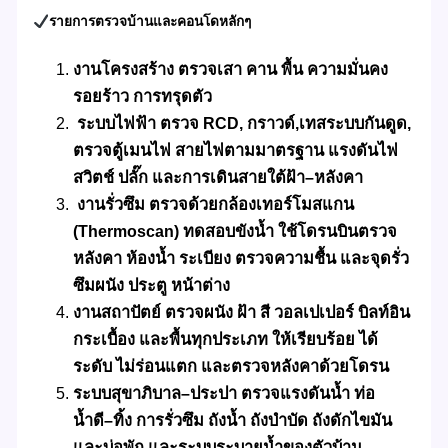
รายการตรวจบ้านและคอนโดหลักๆ
งานโครงสร้าง ตรวจเสา คาน พื้น ความมั่นคง
รอยร้าว การทรุดตัว
ระบบไฟฟ้า ตรวจ RCD, กราวด์,เทสระบบกันดูด,
ตรวจตู้เมนไฟ สายไฟตามมาตรฐาน แรงดันไฟ
สวิตช์ ปลั๊ก และการเดินสายใต้ฝ้า–หลังคา
งานรั่วซึม ตรวจด้วยกล้อง
เทอร์โมสแกน
(Thermoscan)
ทดสอบขังน้ำ ใช้โดรนบินตรวจ
หลังคา ห้องน้ำ ระเบียง ตรวจความชื้น และจุดรั่ว
ซึมผนัง ประตู หน้าต่าง
งานสถาปัตย์ ตรวจผนัง ฝ้า สี วอลเปเปอร์ บิลท์อิน
กระเบื้อง และพื้นทุกประเภท ให้เรียบร้อย ได้
ระดับ ไม่ร่อนแตก และตรวจหลังคาด้วยโดรน
ระบบสุขาภิบาล–ประปา ตรวจแรงดันน้ำ ท่อ
น้ำดี–ทิ้ง การรั่วซึม ถังน้ำ ถังบำบัด ถังดักไขมัน
และบ่อพัก และระบบระบายน้ำของตัวบ้าน